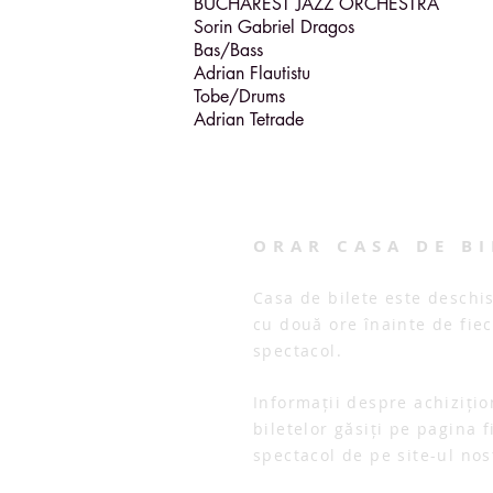
BUCHAREST JAZZ ORCHESTRA
Sorin Gabriel Dragos
Bas/Bass
Adrian Flautistu
Tobe/Drums
Adrian Tetrade
ORAR CASA DE BI
Casa de bilete este deschi
cu două ore înainte de fie
spectacol.
Informații despre achiziți
biletelor găsiți pe pagina f
spectacol de pe site-ul nos