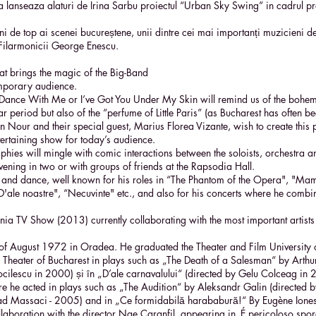
 lanseaza alaturi de Irina Sarbu proiectul “Urban Sky Swing” in cadrul pr
 de top ai scenei bucureștene, unii dintre cei mai importanți muzicieni de
 Filarmonicii George Enescu.
at brings the magic of the Big-Band
emporary audience.
 Dance With Me or I’ve Got You Under My Skin will remind us of the bohem
r period but also of the “perfume of Little Paris” (as Bucharest has often be
n Nour and their special guest, Marius Florea Vizante, wish to create this 
ertaining show for today’s audience.
es will mingle with comic interactions between the soloists, orchestra a
ening in two or with groups of friends at the Rapsodia Hall.
 and dance, well known for his roles in “The Phantom of the Opera", "Ma
"D'ale noastre", “Necuvinte" etc., and also for his concerts where he comb
ania TV Show (2013) currently collaborating with the most important artists i
of August 1972 in Oradea. He graduated the Theater and Film University 
l Theater of Bucharest in plays such as „The Death of a Salesman“ by Arthu
ocilescu in 2000) și în „D’ale carnavalului“ (directed by Gelu Colceag in
e he acted in plays such as „The Audition“ by Aleksandr Galin (directed by
 Vlad Massaci - 2005) and in „Ce formidabilă harababură!“ By Eugène Ion
laboration with the director Nae Caranfil, appearing in„É pericoloso spor