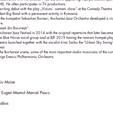
08). He often participates in TV productions.
writing debut with the play „Viziuni - oameni show“ at the Comedy Theatre 
dent Big Band with a permanent activity in Romania.
f the trumpetist Sebastian Burneci, Bucharest Jazz Orchestra developed a r
re.
̦ti din București”.
harest Jazz Festival in 2014 with the original repertoire that later became t
he Blue Noise vocal group and at BJF 2019 having the renown trumpet playe
tra launched together with the vocalist Irina Sarbu the “Urban Sky Swing”
est.
f the Bucharest scene, some of the most important studio musicians of the
rge Enescu Philharmonic Orchestra.
tiu Moise
iu Eugen Mamot Marcel Pascu
Labus