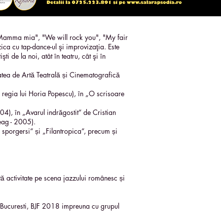
, "Mamma mia", "We will rock you", "My fair
ica cu tap-dance-ul şi improvizaţia. Este
e la noi, atât în teatru, cât şi în
ea de Artă Teatrală și Cinematografică
̂n regia lui Horia Popescu), în „O scrisoare
4), în „Avarul indrăgostit“ de Cristian
ceag - 2005).
 sporgersi“ și „Filantropica“, precum și
ă activitate pe scena jazzului românesc și
n Bucuresti, BJF 2018 impreuna cu grupul