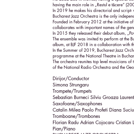
having the main role in „Restul e tăcere“ (20
In 2019 he makes his directorial and script- 
Bucharest Jazz Orchestra is the only indepen
Founded in February 2012 at the initiative o
collaborates with important names of the gen
In 2015 they released their debut album, „Poves
The ensemble was invited to perform at the Buc
album, at BJF 2018 in a collaboration with t
In the Summer of 2019, Bucharest Jazz Orches
programme at the National Theatre in Buchar
The orchestra reunites top level musicians o
of the National Radio Orchestra and the Geo
Dirijor/Conductor
Simona Strungaru
Trompete/Trumpets
Sebastian Burneci Silviu Groaza Lauren
Saxofoane/Saxophones
Catalin Milea Paolo Profeti Diana Suc
Tromboane/Trombones
Florian Radu Adrian Cojocaru Cristian 
Pian/Piano