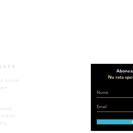
LETE
Aboneaz
Nu rata spec
să numai
care
onarea
iecărui
tru.