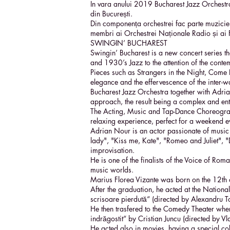
In vara anului 2019 Bucharest Jazz Orchestra
din București.
Din componența orchestrei fac parte muzicieni
membri ai Orchestrei Naționale Radio și ai
SWINGIN’ BUCHAREST
Swingin’ Bucharest is a new concert series th
and 1930’s Jazz to the attention of the cont
Pieces such as Strangers in the Night, Come
elegance and the effervescence of the inter-wa
Bucharest Jazz Orchestra together with Adria
approach, the result being a complex and ent
The Acting, Music and Tap-Dance Choreographi
relaxing experience, perfect for a weekend ev
Adrian Nour is an actor passionate of music
lady", "Kiss me, Kate", "Romeo and Juliet", 
improvisation.
He is one of the finalists of the Voice of Rom
music worlds.
Marius Florea Vizante was born on the 12th 
After the graduation, he acted at the Nationa
scrisoare pierdută“ (directed by Alexandru T
He then trasfered to the Comedy Theater wher
indrăgostit“ by Cristian Juncu (directed by
He acted also in movies, having a special col