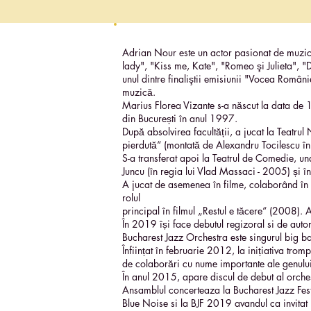
Adrian Nour este un actor pasionat de muzica
lady", "Kiss me, Kate", "Romeo şi Julieta", "D
unul dintre finaliştii emisiunii "Vocea României
muzică.
Marius Florea Vizante s-a născut la data de 1
din București în anul 1997.
După absolvirea facultății, a jucat la Teatru
pierdută“ (montată de Alexandru Tocilescu în
S-a transferat apoi la Teatrul de Comedie, und
Juncu (în regia lui Vlad Massaci - 2005) și 
A jucat de asemenea în filme, colaborând în 
rolul
principal în filmul „Restul e tăcere“ (2008).
În 2019 își face debutul regizoral si de aut
Bucharest Jazz Orchestra este singurul big b
Înființat în februarie 2012, la inițiativa t
de colaborări cu nume importante ale genului
În anul 2015, apare discul de debut al orchestr
Ansamblul concerteaza la Bucharest Jazz Fest
Blue Noise si la BJF 2019 avandul ca invitat