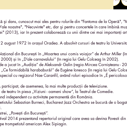
̆ şi dans, cunoscut mai ales pentru rolurile din "Fantoma de la Operă"
'ale noastre", "Necuvinte" etc, dar şi pentru concertele în care îmbină muz
" (2013), iar în prezent colaborează cu unii dintre cei mai importanți artişti d
2 august 1972 în orașul Oradea. A absolvit cursuri de teatru la Universitat
l Național din București în „Moartea unui comis voiajor“ de Arthur Miller (i
 2000) și în „D’ale carnavalului“ (în regia lui Gelu Colceag în 2002).
e a jucat în „Audiția“ de Aleksandr Galin (regia Mircea Cornișteanu - 200
în „Ce formidabilă harababură!“ de Eugène Ionesco (în regia lui Gelu Col
special cu regizorul Nae Caranfil, având roluri episodice în „É pericoloso
 A participat, de asemenea, la mai multe producții de televiziune.
or de teatru în piesa „Viziuni - oameni show“, la Teatrul de Comedie.
and independent cu activitate permanentă din România.
rompetistului Sebastian Burneci, Bucharest Jazz Orchestra se bucură de o bogat
.
ei, „Povești din București”.
ival 2014 prezentand repertoriul original care avea sa devina Povesti di
 pe trompetistul american Alex Sipiagin.