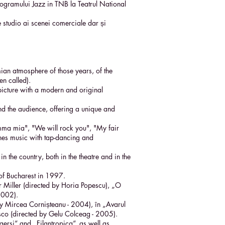
ogramului Jazz in TNB la Teatrul National
 studio ai scenei comerciale dar și
ian atmosphere of those years, of the
en called).
picture with a modern and original
nd the audience, offering a unique and
mma mia", "We will rock you", "My fair
ines music with tap-dancing and
n the country, both in the theatre and in the
of Bucharest in 1997.
r Miller (directed by Horia Popescu), „O
 2002).
 Mircea Cornișteanu - 2004), în „Avarul
esco (directed by Gelu Colceag - 2005).
gersi“ and „Filantropica“, as well as