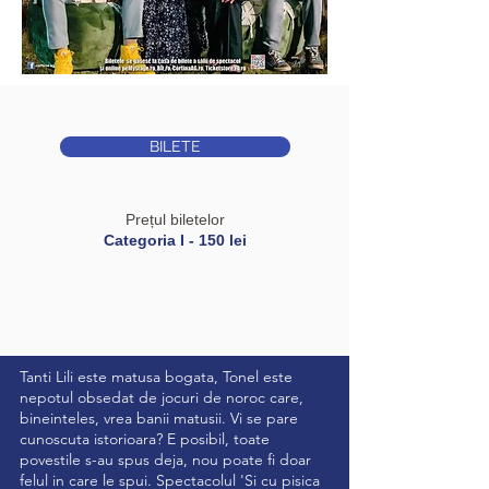
BILETE
Prețul biletelor
Categoria I - 150 lei
Tanti Lili este matusa bogata, Tonel este
nepotul obsedat de jocuri de noroc care,
bineinteles, vrea banii matusii. Vi se pare
cunoscuta istorioara? E posibil, toate
povestile s-au spus deja, nou poate fi doar
felul in care le spui. Spectacolul 'Si cu pisica