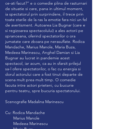
ce-ati facut?" e o comedie plina de rasturnari
de situatie si care, pana in ultimul moment,
ia spectatorul prin surprindere, il trece prin
toate starile de la ras la emotie fara nici un fel
de avertisment. Autoarea Lia Bugnar (care e
si regizoarea spectacolului) a ales actorii pe
spranceana, oferind spectatorilor o ora
jumatate care zboara pe nerasuflate. Rodica
Mandache, Marius Manole, Maria Buza,
Medeea Marinescu, Anghel Damian si Lia
Bugnar au lucrat in pandemie acest
spectacol, iar acum, ca au in sfarsit prilejul
sa-l ofere spectatorilor, o fac cu energia si
dorul actorului care a fost tinut departe de
scena mult prea mult timp. O comedie
facuta intre actori prieteni, cu bucurie
pentru teatru, spre bucuria spectatorului.
Scenografie Madalina Marinescu
Cu: Rodica Mandache
Marius Manole
Medeea Marinescu