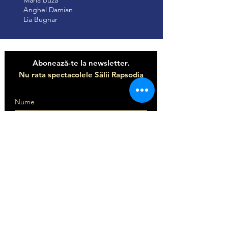
Maria Buza
Anghel Damian
Lia Bugnar
Abonează-te la newsletter.
Nu rata spectacolele Sălii Rapsodia
Abonează-te
CONTACT
Tel:
0725.223.891