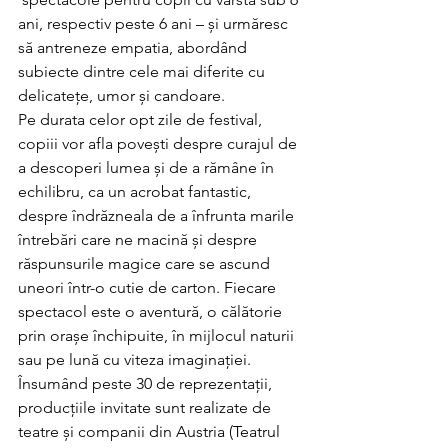
ani, respectiv peste 6 ani – și urmăresc 
să antreneze empatia, abordând 
subiecte dintre cele mai diferite cu 
delicatețe, umor și candoare.
Pe durata celor opt zile de festival, 
copiii vor afla povești despre curajul de 
a descoperi lumea și de a rămâne în 
echilibru, ca un acrobat fantastic, 
despre îndrăzneala de a înfrunta marile 
întrebări care ne macină și despre 
răspunsurile magice care se ascund 
uneori într-o cutie de carton. Fiecare 
spectacol este o aventură, o călătorie 
prin orașe închipuite, în mijlocul naturii 
sau pe lună cu viteza imaginației.
Însumând peste 30 de reprezentații, 
producțiile invitate sunt realizate de 
teatre și companii din Austria (Teatrul 