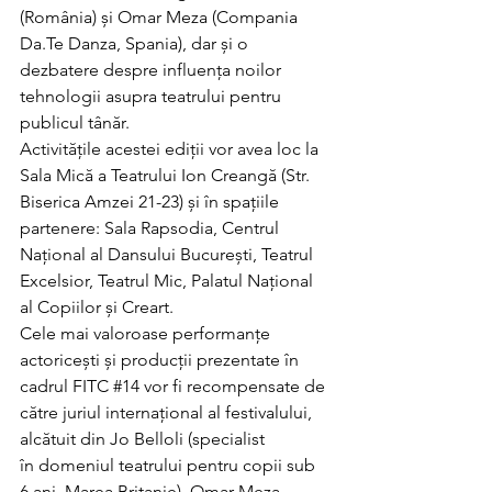
(România) și Omar Meza (Compania 
Da.Te Danza, Spania), dar și o 
dezbatere despre influența noilor 
tehnologii asupra teatrului pentru 
publicul tânăr.
Activitățile acestei ediții vor avea loc la 
Sala Mică a Teatrului Ion Creangă (Str. 
Biserica Amzei 21-23) și în spațiile 
partenere: Sala Rapsodia, Centrul 
Național al Dansului București, Teatrul 
Excelsior, Teatrul Mic, Palatul Național 
al Copiilor și Creart.
Cele mai valoroase performanțe 
actoricești și producții prezentate în 
cadrul FITC 
#14
 vor fi recompensate de 
către juriul internațional al festivalului, 
alcătuit din Jo Belloli (specialist 
în domeniul teatrului pentru copii sub 
6 ani, Marea Britanie), Omar Meza 