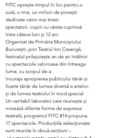
FITC oprește timpul în loc pentru o 
sută, o mie, un milion de povești 
dedicate celor mai tineri 
spectatori, copiii cu vârsta cuprinsă 
între câteva luni și 12 ani.
Organizat de Primăria Municipiului 
București, prin Teatrul Ion Creangă, 
festivalul prilejuiește an de an întâlniri 
cu spectacole valoroase din întreaga 
lume, cu scopul de a 
încuraja apropierea publicului tânăr și 
foarte tânăr de lumea diversă a artelor, 
și de lumea teatrului în mod special.
Un veritabil laborator care reunește și 
mixează diferite forme de expresie 
teatrală, programul FITC 
#14
 propune 
17 spectacole. Producțiile selecționate 
sunt reunite în două secțiuni –
 spectacole pentru copii cu vârsta sub 6 