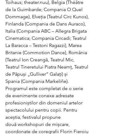
Toihaus; theater.nuu), Belgia (Théâtre 
de la Guimbarde; Compania O Quel 
Dommage), Elveția (Teatrul Circ Kunos), 
Finlanda (Compania de Dans Auraco), 
Italia (Compania ABC – Allegra Brigata 
Cinematica; Compania Circadi; Teatrul 
La Baracca – Testoni Ragazzi), Marea 
Britanie (Commotion Dance), România 
(Teatrul Ion Creangă, Teatrul Mic, 
Teatrul Tineretului Piatra Neamț, Teatrul 
de Păpuși „Gulliver” Galați) și 
Spania (Compania Markeliñe).
Programul este completat de o serie 
de evenimente conexe adresate 
profesioniștilor din domeniul artelor 
spectacolului pentru copii. Pentru 
aceștia, festivalul propune 
două workshopuri de mișcare, 
coordonate de coregrafii Florin Fieroiu 