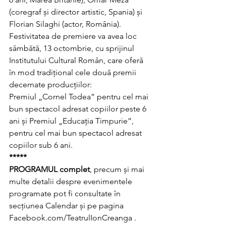
(coregraf și director artistic, Spania) și 
Florian Silaghi (actor, România).
Festivitatea de premiere va avea loc 
sâmbătă, 13 octombrie, cu sprijinul 
Institutului Cultural Român, care oferă 
în mod tradițional cele două premii 
decernate producțiilor: 
Premiul „Cornel Todea” pentru cel mai 
bun spectacol adresat copiilor peste 6 
ani și Premiul „Educația Timpurie”, 
pentru cel mai bun spectacol adresat 
copiilor sub 6 ani.
*****
PROGRAMUL complet
, precum și mai 
multe detalii despre evenimentele 
programate pot fi consultate în 
secțiunea Calendar și pe pagina 
Facebook.com/TeatrulIonCreanga
 .