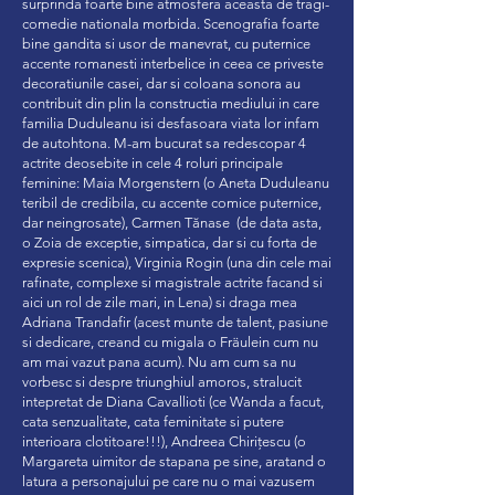
surprinda foarte bine atmosfera aceasta de tragi-
comedie nationala morbida. Scenografia foarte
bine gandita si usor de manevrat, cu puternice
accente romanesti interbelice in ceea ce priveste
decoratiunile casei, dar si coloana sonora au
contribuit din plin la constructia mediului in care
familia Duduleanu isi desfasoara viata lor infam
de autohtona. M-am bucurat sa redescopar 4
actrite deosebite in cele 4 roluri principale
feminine: Maia Morgenstern (o Aneta Duduleanu
teribil de credibila, cu accente comice puternice,
dar neingrosate), Carmen Tănase (de data asta,
o Zoia de exceptie, simpatica, dar si cu forta de
expresie scenica), Virginia Rogin (una din cele mai
rafinate, complexe si magistrale actrite facand si
aici un rol de zile mari, in Lena) si draga mea
Adriana Trandafir (acest munte de talent, pasiune
si dedicare, creand cu migala o Fräulein cum nu
am mai vazut pana acum). Nu am cum sa nu
vorbesc si despre triunghiul amoros, stralucit
intepretat de Diana Cavallioti (ce Wanda a facut,
cata senzualitate, cata feminitate si putere
interioara clotitoare!!!), Andreea Chirițescu (o
Margareta uimitor de stapana pe sine, aratand o
latura a personajului pe care nu o mai vazusem