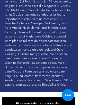
pana acum) si Tudor Istodor (un Mircea autentic,
original si aducand ceva din eleganta lui Ovidiu
Iuliu Moldovan). Gabriel Fatu, Ioana Ancea si Ion
Ionuț Ciocia si-au adus contributia lor foarte
importanta in cele trei roluri comice ale lui
Ianache, Colette si Georges Duduleanu, fiii si
nora Anetei. Nu in ultimul rand, in micul doar
foarte graitorul rol al Zamfirei, a stralucit prin
bucuria jocului Mariangela Coldea, aducand in
prim-plan un rol care de obicei este trecut cu
vederea. Si toata aceasta simfonie teatrala a fost
condusa cu mana sigura de regizorul Gelu
Colceag. Felicitari merg si catre Imelda Manu,
creatoarea scenografiei, Ioana Colceag si
Geanina Punkosti, realizatoarele costumelor
deosebite si potrivite cu timpul actiunii, dar si
catre Teodora Petre, asistent regie, cea care
asigura bunul mers al fiecarei reprezentatii.
Asadar, o seara de succes, in Sala Mare a TNB. In
curand, cronica pe larg, pe Republika Kritica.
Abonează-te la newsletter.
Nu rata spectacolele Sălii Rapsodia