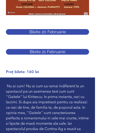
Bilete 20 Februarie
Bilete 21 Februarie
Preț bilete: 160 lei
Nu ai cum! Nu ai cum sa ramai indiferent la un
spectacol pe un asemenea text cum sunt
"Gaitele" lui Kiritescu. In prima instanta, razi cu
lacrimi. Si dupa aia impietresti pentru ca realizezi
ca razi de tine, de familia ta, de poporul asta. In
opinia mea, "Gaitele" sunt caracterizarea
perfecta a romanismului in cele mai crunte, intime
si lipsite de masti momente ale sale. Iar
spectacolul produs de Cortina Ag a reusit sa